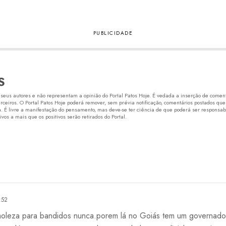
S
eus autores e não representam a opinião do Portal Patos Hoje. É vedada a inserção de comentá
erceiros. O Portal Patos Hoje poderá remover, sem prévia notificação, comentários postados que
 É livre a manifestação do pensamento, mas deve-se ter ciência de que poderá ser responsabi
os a mais que os positivos serão retirados do Portal.
:52
 moleza para bandidos nunca.porem lá no Goiás tem um governad