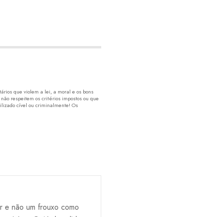
rios que violem a lei, a moral e os bons
 não respeitem os critérios impostos ou que
lizado cível ou criminalmente! Os
or e não um frouxo como