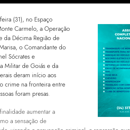
feira (31), no Espaço
 Monte Carmelo, a Operação
te da Décima Região de
l Marisa, o Comandante do
el Sócrates e
ia Militar de Goiás e da
Gerais deram início aos
 crime na fronteira entre
essoas foram presas.
inalidade aumentar a
omo a sensação de