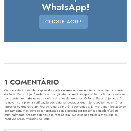
WhatsApp!
CLIQUE AQUI!
1 COMENTÁRIO
Os comentários são de responsabilidade de seus autores e não representam a opinião
do Portal Patos Hoje. É vedada a inserção de comentários que violem a lei, a moral e os
bons costumes, fake news ou violem direitos de terceiros. O Portal Patos Hoje poderá
remover, sem prévia notificação, comentários postados que não respeitem os critérios
impostos ou que estejam fora do tema da matéria comentada. É livre a manifestação do
pensamento, mas deve-se ter ciência de que poderá ser responsabilizado cível ou
criminalmente! Os comentários que receberem 100 votos negativos a mais que os
positivos serão retirados do Portal.