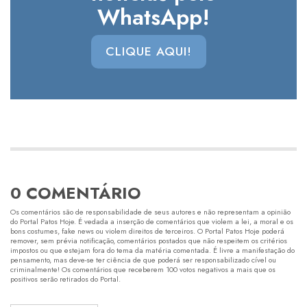
WhatsApp!
CLIQUE AQUI!
0 COMENTÁRIO
Os comentários são de responsabilidade de seus autores e não representam a opinião
do Portal Patos Hoje. É vedada a inserção de comentários que violem a lei, a moral e os
bons costumes, fake news ou violem direitos de terceiros. O Portal Patos Hoje poderá
remover, sem prévia notificação, comentários postados que não respeitem os critérios
impostos ou que estejam fora do tema da matéria comentada. É livre a manifestação do
pensamento, mas deve-se ter ciência de que poderá ser responsabilizado cível ou
criminalmente! Os comentários que receberem 100 votos negativos a mais que os
positivos serão retirados do Portal.