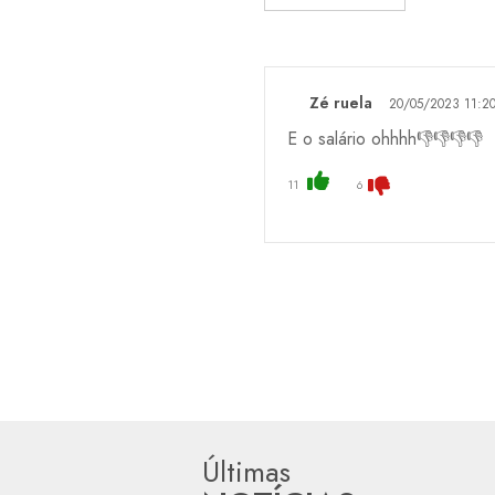
Zé ruela
20/05/2023 11:2
E o salário ohhhh👎👎👎👎
11
6
Últimas