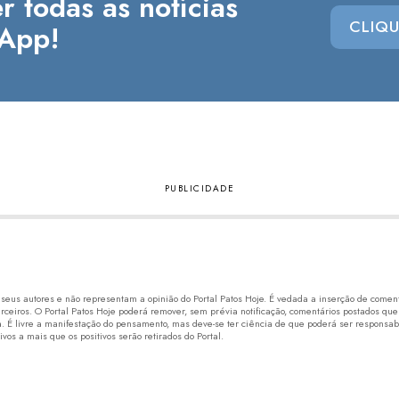
r todas as notícias
CLIQU
App!
eus autores e não representam a opinião do Portal Patos Hoje. É vedada a inserção de comentá
erceiros. O Portal Patos Hoje poderá remover, sem prévia notificação, comentários postados que
 É livre a manifestação do pensamento, mas deve-se ter ciência de que poderá ser responsabi
os a mais que os positivos serão retirados do Portal.