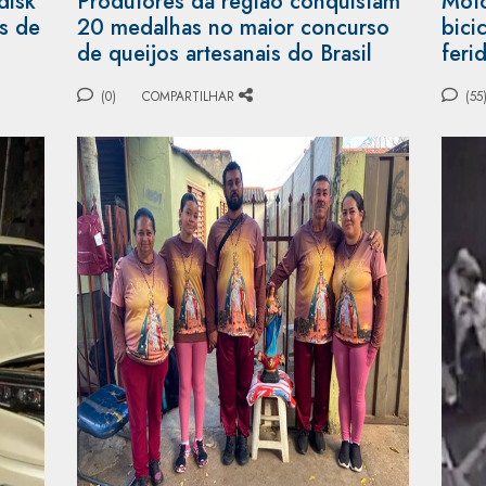
disk
Produtores da região conquistam
Moto
as de
20 medalhas no maior concurso
bici
de queijos artesanais do Brasil
feri
(0)
COMPARTILHAR
(55