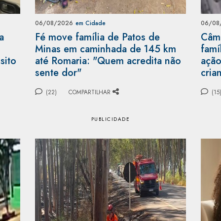
06/08/2026
em Cidade
06/08
a
Fé move família de Patos de
Câme
Minas em caminhada de 145 km
famí
sito
até Romaria: "Quem acredita não
ação
sente dor"
cria
(22)
COMPARTILHAR
(15