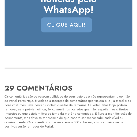
WhatsApp!
CLIQUE AQUI!
29 COMENTÁRIOS
Os comentários são de responsabilidade de seus autores e não representam a opinião
do Portal Patos Hoje. É vedada a inserção de comentários que violem a lei, a moral e os
bons costumes, fake news ou violem direitos de terceiros. O Portal Patos Hoje poderá
remover, sem prévia notificação, comentários postados que não respeitem os critérios
impostos ou que estejam fora do tema da matéria comentada. É livre a manifestação do
pensamento, mas deve-se ter ciência de que poderá ser responsabilizado cível ou
criminalmente! Os comentários que receberem 100 votos negativos a mais que os
positivos serão retirados do Portal.