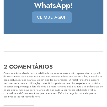
WhatsApp!
CLIQUE AQUI!
2 COMENTÁRIOS
Os comentários são de responsabilidade de seus autores e não representam a opinião
do Portal Patos Hoje. É vedada a inserção de comentários que violem a lei, a moral e os
bons costumes, fake news ou violem direitos de terceiros. O Portal Patos Hoje poderá
remover, sem prévia notificação, comentários postados que não respeitem os critérios
impostos ou que estejam fora do tema da matéria comentada. É livre a manifestação do
pensamento, mas deve-se ter ciência de que poderá ser responsabilizado cível ou
criminalmente! Os comentários que receberem 100 votos negativos a mais que os
positivos serão retirados do Portal.