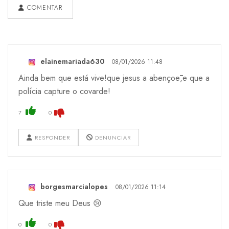
COMENTAR
elainemariada630
08/01/2026 11:48
Ainda bem que está vive!que jesus a abençoē,e que a
polícia capture o covarde!
7
0
RESPONDER
DENUNCIAR
borgesmarcialopes
08/01/2026 11:14
Que triste meu Deus 😢
0
0