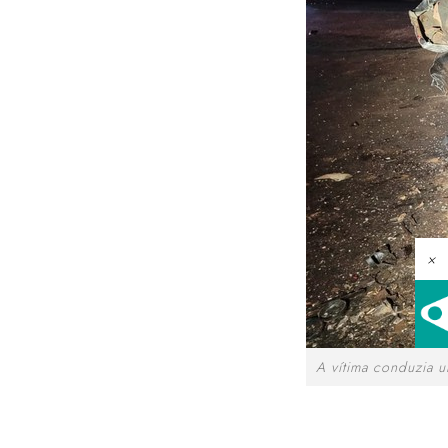
×
A vítima conduzia 