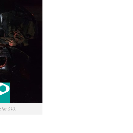
let S10.