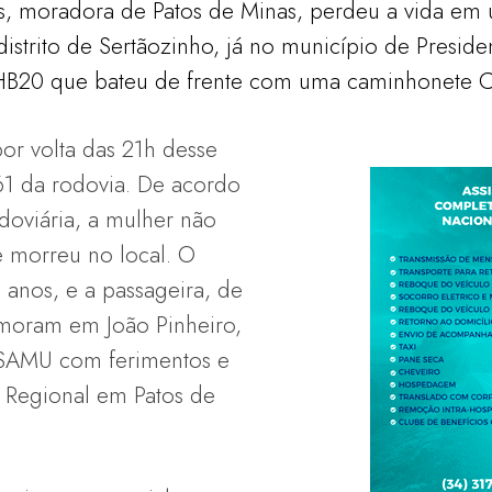
 moradora de Patos de Minas, perdeu a vida em u
trito de Sertãozinho, já no município de Presiden
B20 que bateu de frente com uma caminhonete Ch
or volta das 21h desse
61 da rodovia. De acordo
odoviária, a mulher não
 e morreu no local. O
 anos, e a passageira, de
 moram em João Pinheiro,
 SAMU com ferimentos e
l Regional em Patos de