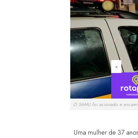
×
O SAMU foi acionado e encaminh
Uma mulher de 37 anos 