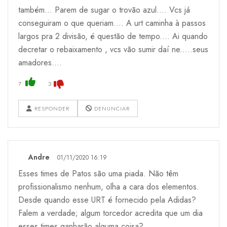
também... Parem de sugar o trovão azul.... Vcs já
conseguiram o que queriam.... A urt caminha à passos
largos pra 2 divisão, é questão de tempo.... Ai quando
decretar o rebaixamento , vcs vão sumir daí ne.....seus
amadores....
7
3
RESPONDER
DENUNCIAR
Andre
01/11/2020 16:19
Esses times de Patos são uma piada. Não têm
profissionalismo nenhum, olha a cara dos elementos.
Desde quando esse URT é fornecido pela Adidas?
Falem a verdade; algum torcedor acredita que um dia
esses times ganharão alguma coisa?