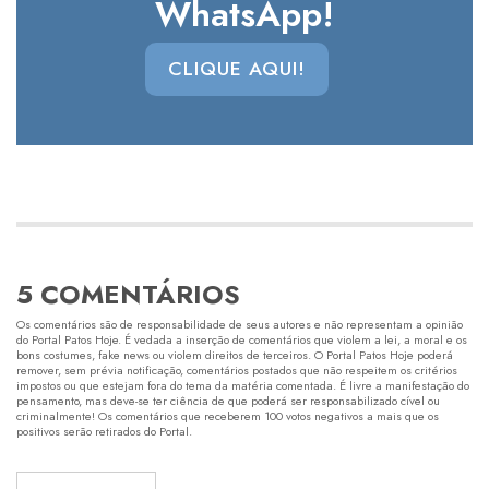
WhatsApp!
CLIQUE AQUI!
5 COMENTÁRIOS
Os comentários são de responsabilidade de seus autores e não representam a opinião
do Portal Patos Hoje. É vedada a inserção de comentários que violem a lei, a moral e os
bons costumes, fake news ou violem direitos de terceiros. O Portal Patos Hoje poderá
remover, sem prévia notificação, comentários postados que não respeitem os critérios
impostos ou que estejam fora do tema da matéria comentada. É livre a manifestação do
pensamento, mas deve-se ter ciência de que poderá ser responsabilizado cível ou
criminalmente! Os comentários que receberem 100 votos negativos a mais que os
positivos serão retirados do Portal.