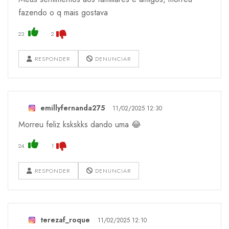
fazendo o q mais gostava
23
2
RESPONDER
DENUNCIAR
emillyfernanda275
11/02/2025 12:30
Morreu feliz kskskks dando uma 😂
24
1
RESPONDER
DENUNCIAR
terezaf_roque
11/02/2025 12:10