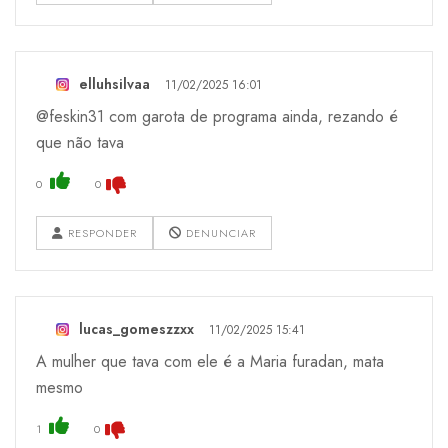
elluhsilvaa
11/02/2025 16:01
@feskin31 com garota de programa ainda, rezando é
que não tava
0
0
RESPONDER
DENUNCIAR
lucas_gomeszzxx
11/02/2025 15:41
A mulher que tava com ele é a Maria furadan, mata
mesmo
1
0