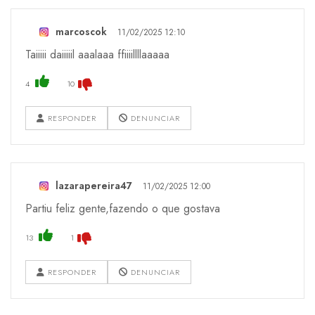
marcoscok
11/02/2025 12:10
Taiiiii daiiiiil aaalaaa ffiiiillllaaaaa
4
10
RESPONDER
DENUNCIAR
lazarapereira47
11/02/2025 12:00
Partiu feliz gente,fazendo o que gostava
13
1
RESPONDER
DENUNCIAR