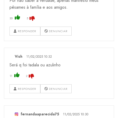
Por não saber a verdade, apenas manifesto meus
pêsames à família e aos amigos.
30
5
RESPONDER
DENUNCIAR
Vish
11/02/2025 10:32
Será q foi tadala ou azulinho
11
2
RESPONDER
DENUNCIAR
fernandaaparecida75
11/02/2025 10:30