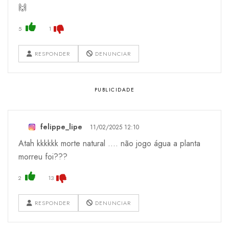
🙌
5
1
RESPONDER
DENUNCIAR
felippe_lipe
11/02/2025 12:10
Atah kkkkkk morte natural .... não jogo água a planta
morreu foi???
2
13
RESPONDER
DENUNCIAR