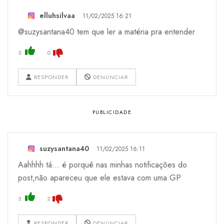
elluhsilvaa
11/02/2025 16:21
@suzysantana40 tem que ler a matéria pra entender
3
0
RESPONDER
DENUNCIAR
suzysantana40
11/02/2025 16:11
Aahhhh tá... é porquê nas minhas notificações do
post,não apareceu que ele estava com uma GP
3
2
RESPONDER
DENUNCIAR