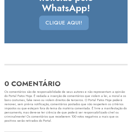
WhatsApp!
CLIQUE AQUI!
0 COMENTÁRIO
Os comentários são de responsabilidade de seus autores e não representam a opinião
do Portal Patos Hoje. É vedada a inserção de comentários que violem a lei, a moral e os
bons costumes, fake news ou violem direitos de terceiros. O Portal Patos Hoje poderá
remover, sem prévia notificação, comentários postados que não respeitem os critérios
impostos ou que estejam fora do tema da matéria comentada. É livre a manifestação do
pensamento, mas deve-se ter ciência de que poderá ser responsabilizado cível ou
criminalmente! Os comentários que receberem 100 votos negativos a mais que os
positivos serão retirados do Portal.