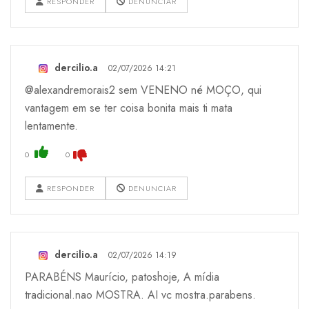
RESPONDER
DENUNCIAR
dercilio.a
02/07/2026 14:21
@alexandremorais2 sem VENENO né MOÇO, qui
vantagem em se ter coisa bonita mais ti mata
lentamente.
0
0
RESPONDER
DENUNCIAR
dercilio.a
02/07/2026 14:19
PARABÉNS Maurício, patoshoje, A mídia
tradicional.nao MOSTRA. AI vc mostra.parabens.