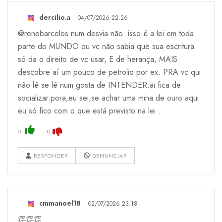
dercilio.a
04/07/2026 22:26
@renebarcelos num desvia não .isso é a lei em toda
parte do MUNDO ou vc não sabia que sua escritura
só da o direito de vc usar, E de herança, MAIS
descobre aí um pouco de petrolio por ex. PRA vc qui
não lê se lê num gosta de INTENDER.ai fica de
socializar.pora,eu sei,se achar uma mina de ouro aqui
eu só fico com o que está previsto na lei .
0
0
RESPONDER
DENUNCIAR
cmmanoel18
02/07/2026 23:18
👏👏👏