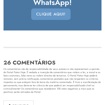
WhatsApp!
CLIQUE AQUI!
26 COMENTÁRIOS
Os comentários são de responsabilidade de seus autores e não representam a opinião
do Portal Patos Hoje. É vedada a inserção de comentários que violem a lei, a moral e os
bons costumes, fake news ou violem direitos de terceiros. O Portal Patos Hoje poderá
remover, sem prévia notificação, comentários postados que não respeitem os critérios
impostos ou que estejam fora do tema da matéria comentada. É livre a manifestação do
pensamento, mas deve-se ter ciência de que poderá ser responsabilizado cível ou
criminalmente! Os comentários que receberem 100 votos negativos a mais que os
positivos serão retirados do Portal.