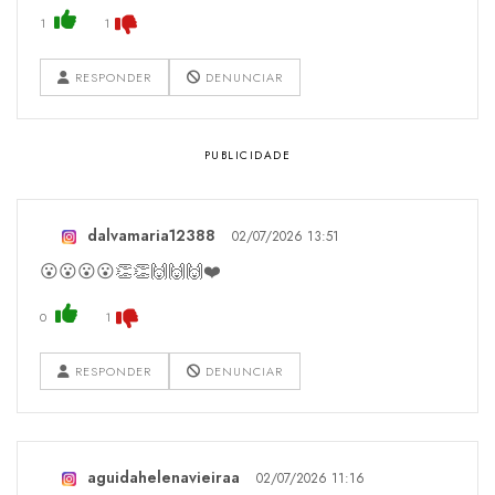
1
1
RESPONDER
DENUNCIAR
dalvamaria12388
02/07/2026 13:51
😮😮😮😮👏👏🙌🙌🙌❤️
0
1
RESPONDER
DENUNCIAR
aguidahelenavieiraa
02/07/2026 11:16