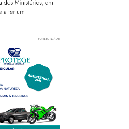
 dos Ministérios, em
e a ter um
.