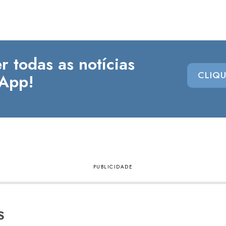
r todas as notícias
CLIQU
App!
S