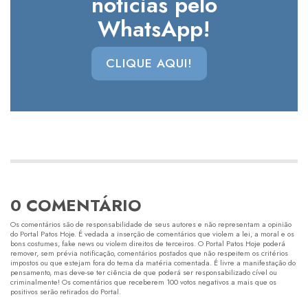
notícias pelo
WhatsApp!
CLIQUE AQUI!
0 COMENTÁRIO
Os comentários são de responsabilidade de seus autores e não representam a opinião
do Portal Patos Hoje. É vedada a inserção de comentários que violem a lei, a moral e os
bons costumes, fake news ou violem direitos de terceiros. O Portal Patos Hoje poderá
remover, sem prévia notificação, comentários postados que não respeitem os critérios
impostos ou que estejam fora do tema da matéria comentada. É livre a manifestação do
pensamento, mas deve-se ter ciência de que poderá ser responsabilizado cível ou
criminalmente! Os comentários que receberem 100 votos negativos a mais que os
positivos serão retirados do Portal.