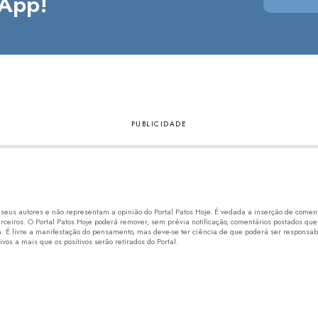
App!
eus autores e não representam a opinião do Portal Patos Hoje. É vedada a inserção de comentá
erceiros. O Portal Patos Hoje poderá remover, sem prévia notificação, comentários postados que
 É livre a manifestação do pensamento, mas deve-se ter ciência de que poderá ser responsabi
os a mais que os positivos serão retirados do Portal.