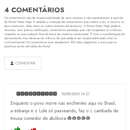
4 COMENTÁRIOS
Os comentários são de responsabilidade de seus autores e não representam a opinião
do Portal Patos Hoje. É vedada a inserção de comentários que violem a lei, a moral e os
bons costumes, fake news ou violem direitos de terceiros. O Portal Patos Hoje poderá
remover, sem prévia notificação, comentários postados que não respeitem os critérios
impostos ou que estejam fora do tema da matéria comentada. É livre a manifestação do
pensamento, mas deve-se ter ciência de que poderá ser responsabilizado cível ou
criminalmente! Os comentários que receberem 100 votos negativos a mais que os
positivos serão retirados do Portal.
COMENTAR
🅵🅰🆉🅾🅴🅻🅸🆂🅾🅽
10/09/2023 14:21
Enquanto o povo morre nas enchentes aqui no Brasil,
a esbanja e o Lule só passeando, faz o L cambada de
trouxa comedor de abóbora 🎃🎃🎃🎃🎃