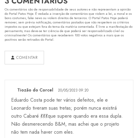
3 COMENTÁRIOS
Os comentários são de responsabilidade de seus autores e não representam a opinião
do Portal Patos Hoje. É vedada a inserção de comentários que violem a lei, a moral e os
bons costumes, fake news ou violem direitos de terceiros. O Portal Patos Hoje poderá
remover, sem prévia notificação, comentários postados que não respeitem os critérios
impostos ou que estejam fora do tema da matéria comentada. É livre a manifestação do
pensamento, mas deve-se ter ciência de que poderá ser responsabilizado cível ou
criminalmente! Os comentários que receberem 100 votos negativos a mais que os
positivos serão retirados do Portal.
COMENTAR
Tiozão do Corcel
20/05/2023 09:20
Eduardo Costa pode ter vários defeitos, ele e
Leonardo tiveram suas tretas; porém nunca existirá
outro Cabaré 💃💃💃que supere quando era essa dupla.
Não desmerecendo B&M, mas achei que o projeto
não tem nada haver com eles.