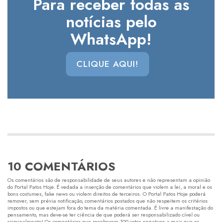
Para receber todas as
notícias pelo
WhatsApp!
CLIQUE AQUI!
10 COMENTÁRIOS
Os comentários são de responsabilidade de seus autores e não representam a opinião
do Portal Patos Hoje. É vedada a inserção de comentários que violem a lei, a moral e os
bons costumes, fake news ou violem direitos de terceiros. O Portal Patos Hoje poderá
remover, sem prévia notificação, comentários postados que não respeitem os critérios
impostos ou que estejam fora do tema da matéria comentada. É livre a manifestação do
pensamento, mas deve-se ter ciência de que poderá ser responsabilizado cível ou
criminalmente! Os comentários que receberem 100 votos negativos a mais que os