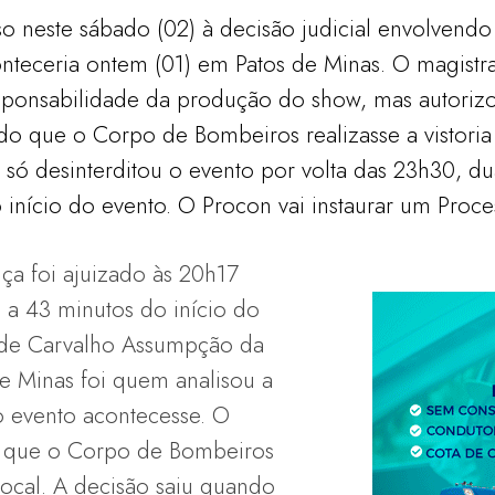
so neste sábado (02) à decisão judicial envolvend
teceria ontem (01) em Patos de Minas. O magistr
responsabilidade da produção do show, mas autorizo
o que o Corpo de Bombeiros realizasse a vistoria
ó desinterditou o evento por volta das 23h30, du
início do evento. O Procon vai instaurar um Proces
a foi ajuizado às 20h17
a, a 43 minutos do início do
o de Carvalho Assumpção da
de Minas foi quem analisou a
o evento acontecesse. O
 que o Corpo de Bombeiros
 local. A decisão saiu quando