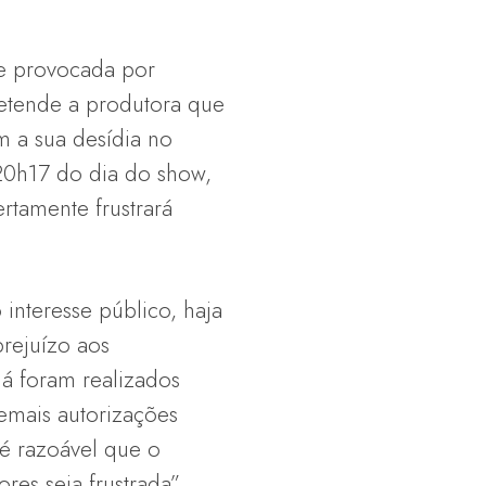
 e provocada por
retende a produtora que
m a sua desídia no
20h17 do dia do show,
rtamente frustrará
interesse público, haja
prejuízo aos
á foram realizados
emais autorizações
 é razoável que o
res seja frustrada”,