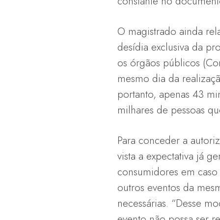
constante no documento
O magistrado ainda rel
desídia exclusiva da p
os órgãos públicos (Cor
mesmo dia da realizaç
portanto, apenas 43 min
milhares de pessoas qu
Para conceder a autoriz
vista a expectativa já 
consumidores em caso d
outros eventos da mesm
necessárias. “Desse mo
evento não possa ser re