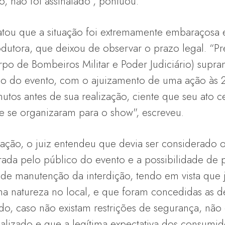
, não foi assinalado”, pontuou.
atou que a situação foi extremamente embaraçosa
rodutora, que deixou de observar o prazo legal. “P
po de Bombeiros Militar e Poder Judiciário) supra
ão do evento, com o ajuizamento de uma ação às 
utos antes de sua realização, ciente que seu ato ce
e se organizaram para o show", escreveu.
ação, o juiz entendeu que devia ser considerado o 
gerada pelo público do evento e a possibilidade de 
e manutenção da interdição, tendo em vista que j
a natureza no local, e que foram concedidas as d
do, caso não existam restrições de segurança, não
alizado e que a legítima expectativa dos consumido