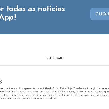
r todas as notícias
CLIQU
App!
S
eus autores e não representam a opinião do Portal Patos Hoje. É vedada a inserção de comentá
erceiros. O Portal Patos Hoje poderá remover, sem prévia notificação, comentários postados que
 É livre a manifestação do pensamento, mas deve-se ter ciência de que poderá ser responsabi
os a mais que os positivos serão retirados do Portal.