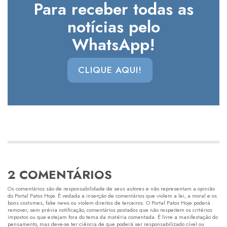
Para receber todas as
notícias pelo
WhatsApp!
CLIQUE AQUI!
2 COMENTÁRIOS
Os comentários são de responsabilidade de seus autores e não representam a opinião
do Portal Patos Hoje. É vedada a inserção de comentários que violem a lei, a moral e os
bons costumes, fake news ou violem direitos de terceiros. O Portal Patos Hoje poderá
remover, sem prévia notificação, comentários postados que não respeitem os critérios
impostos ou que estejam fora do tema da matéria comentada. É livre a manifestação do
pensamento, mas deve-se ter ciência de que poderá ser responsabilizado cível ou