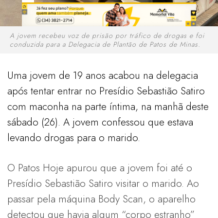
A jovem recebeu voz de prisão por tráfico de drogas e foi
conduzida para a Delegacia de Plantão de Patos de Minas.
Uma jovem de 19 anos acabou na delegacia
após tentar entrar no Presídio Sebastião Satiro
com maconha na parte íntima, na manhã deste
sábado (26). A jovem confessou que estava
levando drogas para o marido.
O Patos Hoje apurou que a jovem foi até o
Presídio Sebastião Satiro visitar o marido. Ao
passar pela máquina Body Scan, o aparelho
detectou que havia algum “corpo estranho”