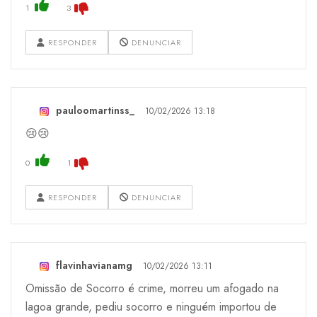
1
3
RESPONDER
DENUNCIAR
pauloomartinss_
10/02/2026 13:18
😢😢
0
1
RESPONDER
DENUNCIAR
flavinhavianamg
10/02/2026 13:11
Omissão de Socorro é crime, morreu um afogado na
lagoa grande, pediu socorro e ninguém importou de