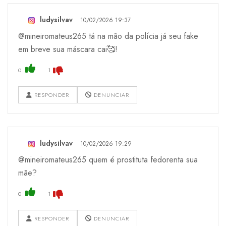
ludysilvav
10/02/2026 19:37
@mineiromateus265 tá na mão da polícia já seu fake
em breve sua máscara cai🥰!
0
1
RESPONDER
DENUNCIAR
ludysilvav
10/02/2026 19:29
@mineiromateus265 quem é prostituta fedorenta sua
mãe?
0
1
RESPONDER
DENUNCIAR