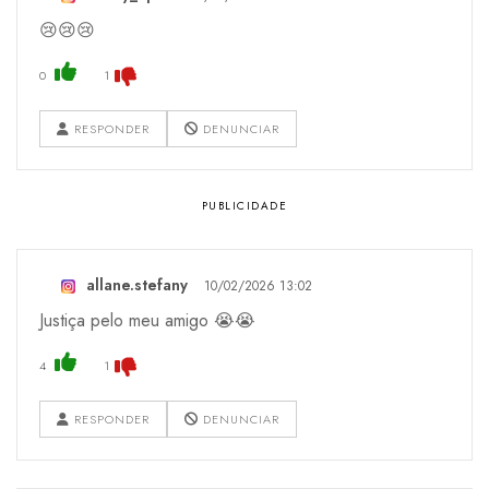
😢😢😢
0
1
RESPONDER
DENUNCIAR
allane.stefany
10/02/2026 13:02
Justiça pelo meu amigo 😭😭
4
1
RESPONDER
DENUNCIAR