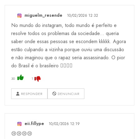
miguelm_resende
10/02/2026 12:32
No mundo do instagram, todo mundo é perfeito e
resolve todos os problemas da sociedade... queria
saber onde essas pessoas se escondem kkkkk. Agora
estão culpando a vizinha porque ouviu uma discussão
e não imaginou que o rapaz seria assassinado. O pior
do Brasil é o brasileiro 🤦‍♂️🤦‍♂️
30
1
RESPONDER
DENUNCIAR
eii.fillype
10/02/2026 12:19
😢😢😢😢