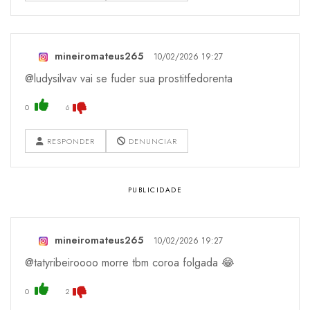
mineiromateus265
10/02/2026 19:27
@ludysilvav vai se fuder sua prostitfedorenta
0
6
RESPONDER
DENUNCIAR
mineiromateus265
10/02/2026 19:27
@tatyribeiroooo morre tbm coroa folgada 😂
0
2