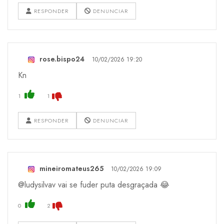
RESPONDER
DENUNCIAR
rose.bispo24
10/02/2026 19:20
Kn
1
1
RESPONDER
DENUNCIAR
mineiromateus265
10/02/2026 19:09
@ludysilvav vai se fuder puta desgraçada 😂
0
2