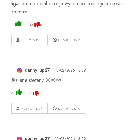
ligar para o bombeiro, já wyue não conseguia prestar
socorro.
1
10
RESPONDER
DENUNCIAR
danny_up27
10/02/2026 13:09
@allane.stefany 😢😢😢
0
1
RESPONDER
DENUNCIAR
danny_up27
10/02/2026 13:09