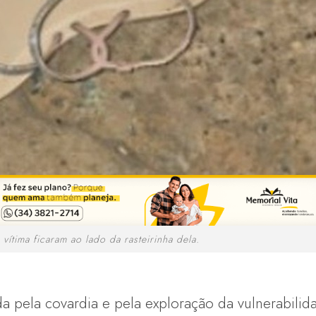
ítima ficaram ao lado da rasteirinha dela.
 pela covardia e pela exploração da vulnerabili