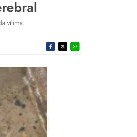
erebral
a vítima.