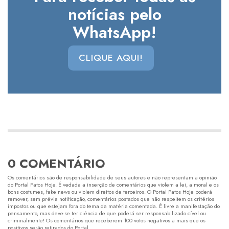
notícias pelo
WhatsApp!
CLIQUE AQUI!
0 COMENTÁRIO
Os comentários são de responsabilidade de seus autores e não representam a opinião
do Portal Patos Hoje. É vedada a inserção de comentários que violem a lei, a moral e os
bons costumes, fake news ou violem direitos de terceiros. O Portal Patos Hoje poderá
remover, sem prévia notificação, comentários postados que não respeitem os critérios
impostos ou que estejam fora do tema da matéria comentada. É livre a manifestação do
pensamento, mas deve-se ter ciência de que poderá ser responsabilizado cível ou
criminalmente! Os comentários que receberem 100 votos negativos a mais que os
positivos serão retirados do Portal.