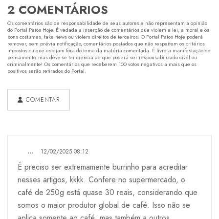
2 COMENTÁRIOS
Os comentários são de responsabilidade de seus autores e não representam a opinião
do Portal Patos Hoje. É vedada a inserção de comentários que violem a lei, a moral e os
bons costumes, fake news ou violem direitos de terceiros. O Portal Patos Hoje poderá
remover, sem prévia notificação, comentários postados que não respeitem os critérios
impostos ou que estejam fora do tema da matéria comentada. É livre a manifestação do
pensamento, mas deve-se ter ciência de que poderá ser responsabilizado cível ou
criminalmente! Os comentários que receberem 100 votos negativos a mais que os
positivos serão retirados do Portal.
COMENTAR
...
12/02/2025 08:12
É preciso ser extremamente burrinho para acreditar
nesses artigos, kkkk. Confere no supermercado, o
café de 250g está quase 30 reais, considerando que
somos o maior produtor global de café. Isso não se
aplica somente ao café, mas também a outros