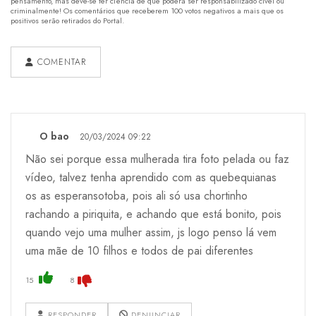
pensamento, mas deve-se ter ciência de que poderá ser responsabilizado cível ou
criminalmente! Os comentários que receberem 100 votos negativos a mais que os
positivos serão retirados do Portal.
COMENTAR
O bao
20/03/2024 09:22
Não sei porque essa mulherada tira foto pelada ou faz
vídeo, talvez tenha aprendido com as quebequianas
os as esperansotoba, pois ali só usa chortinho
rachando a piriquita, e achando que está bonito, pois
quando vejo uma mulher assim, js logo penso lá vem
uma mãe de 10 filhos e todos de pai diferentes
15
8
RESPONDER
DENUNCIAR