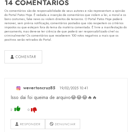
14 COMENTÁRIOS
Os comentários são de responsabilidade de seus autores e não representam a opinião
do Portal Patos Hoje. É vedada a inserção de comentários que violem a lei, a moral e os
bons costumes, fake news ou violem direitos de terceiros. O Portal Patos Hoje poderá
remover, sem prévia notificação, comentários postados que não respeitem os critérios
impostos ou que estejam fora do tema da matéria comentada. É livre a manifestação do
pensamento, mas deve-se ter ciência de que poderá ser responsabilizado cível ou
criminalmente! Os comentários que receberem 100 votos negativos a mais que os
positivos serão retirados do Portal.
COMENTAR
wevertoncruz85
19/02/2025 10:41
Isso dai foi queima de arquivo😂😂😂🔥🔥
2
0
RESPONDER
DENUNCIAR