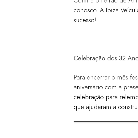
Confira o Feirão de An
conosco. A Ibiza Veícul
sucesso!
Celebração dos 32 An
Para encerrar o mês fes
aniversário com a pres
celebração para relemb
que ajudaram a construi