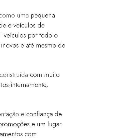
ia como uma
pequena
ade e
veículos de
il
veículos por todo o
inovos e até mesmo de
 construída
com muito
ntos internamente,
ientação e
confiança de
promoções e um lugar
namentos com