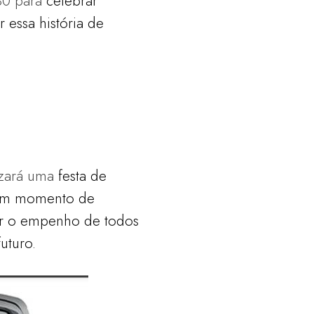
 30 para
celebrar
ar
essa história de
lizará uma
festa de
 um
momento de
r o empenho de todos
uturo.