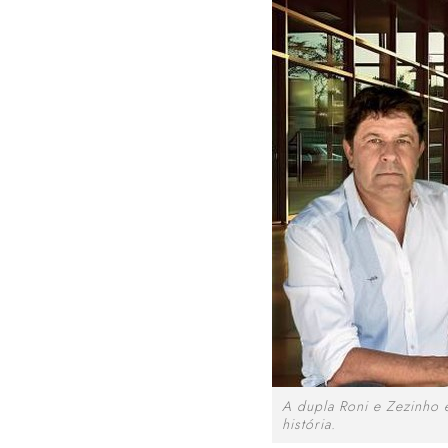
A dupla Roni e Zezinho 
história.