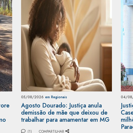
05/08/2026
em Regionais
04/08
vore
Agosto Dourado: Justiça anula
Just
demissão de mãe que deixou de
Case
rmo
trabalhar para amamentar em MG
milh
Para
(1)
COMPARTILHAR