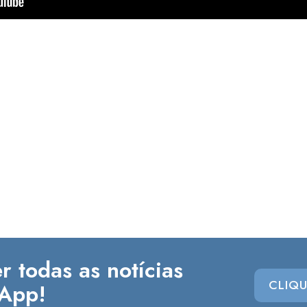
r todas as notícias
CLIQU
App!