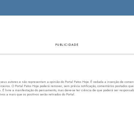
eus autores e não representam a opinião do Portal Patos Hoje. É vedada a inserção de comentá
erceiros. O Portal Patos Hoje poderá remover, sem prévia notificação, comentários postados que
 É livre a manifestação do pensamento, mas deve-se ter ciência de que poderá ser responsabi
os a mais que os positivos serão retirados do Portal.