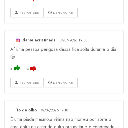
RESPONDER
DENUNCIAR
danielacristinads
07/07/2026 19:03
Aí uma pessoa perigosa dessa fica solta durante o dia.
😒
5
0
RESPONDER
DENUNCIAR
To de olho
07/07/2026 17:10
É uma piada mesmo,a vítima não morreu por sorte o
cara entra na casa do outro pra matar,e é condenado