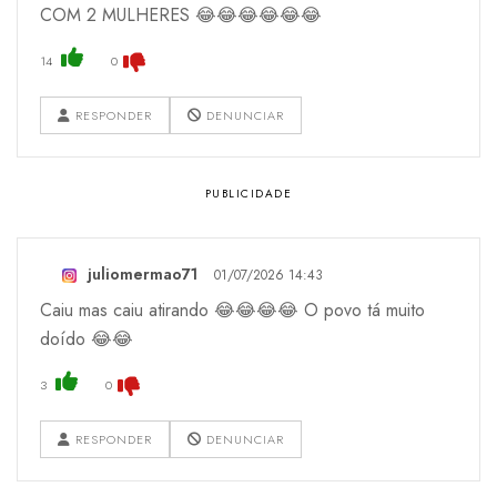
COM 2 MULHERES 😂😂😂😂😂😂
14
0
RESPONDER
DENUNCIAR
juliomermao71
01/07/2026 14:43
Caiu mas caiu atirando 😂😂😂😂 O povo tá muito
doído 😂😂
3
0
RESPONDER
DENUNCIAR