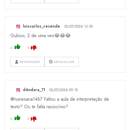
luiscarlos_resende
02/07/2026 12:55
Guloso, 2 de uma vez😂😂😂
0
0
RESPONDER
DENUNCIAR
d4ndara_11
02/07/2026 09:10
@nunesana1467 Faltou a aula de interpretação de
texto? Ou te falta raciocínio?
0
0