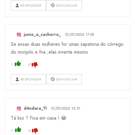
RESPONDER
DENUNCIAR
junio_o_cachorro_
01/07/2026 17:00
Se essas duas mulheres for umas sapatona do córrego
do monjolo e fria ,elas inventa mesmo
1
0
RESPONDER
DENUNCIAR
d4ndara_11
01/07/2026 16:51
Tá liso ? Fica em casa ! 😂
7
0