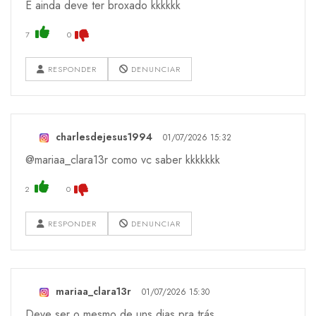
E ainda deve ter broxado kkkkkk
7
0
RESPONDER
DENUNCIAR
charlesdejesus1994
01/07/2026 15:32
@mariaa_clara13r como vc saber kkkkkkk
2
0
RESPONDER
DENUNCIAR
mariaa_clara13r
01/07/2026 15:30
Deve ser o mesmo de uns dias pra trás