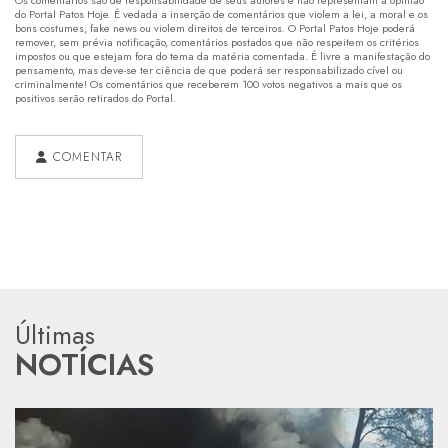
do Portal Patos Hoje. É vedada a inserção de comentários que violem a lei, a moral e os
bons costumes, fake news ou violem direitos de terceiros. O Portal Patos Hoje poderá
remover, sem prévia notificação, comentários postados que não respeitem os critérios
impostos ou que estejam fora do tema da matéria comentada. É livre a manifestação do
pensamento, mas deve-se ter ciência de que poderá ser responsabilizado cível ou
criminalmente! Os comentários que receberem 100 votos negativos a mais que os
positivos serão retirados do Portal.
COMENTAR
Últimas
NOTÍCIAS