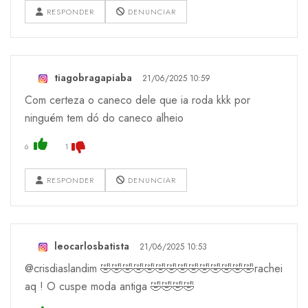
RESPONDER
DENUNCIAR
tiagobragapiaba
21/06/2025 10:59
Com certeza o caneco dele que ia roda kkk por
ninguém tem dó do caneco alheio
6
1
RESPONDER
DENUNCIAR
leocarlosbatista
21/06/2025 10:53
@crisdiaslandim 🤣🤣🤣🤣🤣🤣🤣🤣🤣🤣🤣🤣🤣🤣rachei
aq ! O cuspe moda antiga 🤣🤣🤣🤣