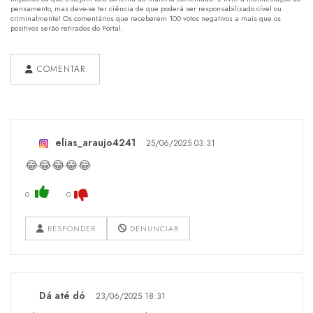
pensamento, mas deve-se ter ciência de que poderá ser responsabilizado cível ou
criminalmente! Os comentários que receberem 100 votos negativos a mais que os
positivos serão retirados do Portal.
COMENTAR
elias_araujo4241
25/06/2025 03:31
😂😂😂😂😂
0
0
RESPONDER
DENUNCIAR
Dá até dó
23/06/2025 18:31