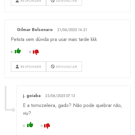
RESPONDER
DENUNCIAR
Gilmar Bolsonaro
21/06/2025 14:21
Petista sem dúvida pra usar mais tarde kkk
8
12
RESPONDER
DENUNCIAR
j. goiaba
23/06/2025 07:13
E a tornozeleira, gado? Não pode quebrar não,
viu?
0
0