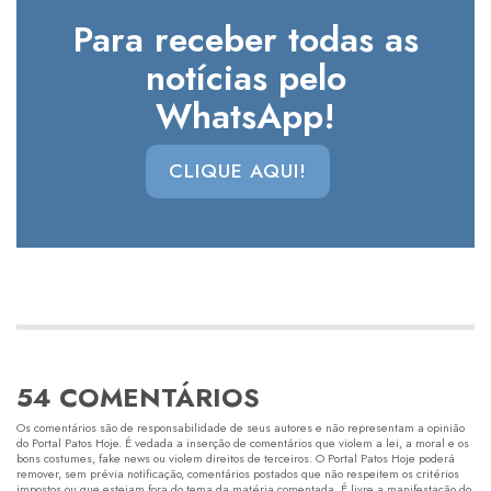
Para receber todas as
notícias pelo
WhatsApp!
CLIQUE AQUI!
54 COMENTÁRIOS
Os comentários são de responsabilidade de seus autores e não representam a opinião
do Portal Patos Hoje. É vedada a inserção de comentários que violem a lei, a moral e os
bons costumes, fake news ou violem direitos de terceiros. O Portal Patos Hoje poderá
remover, sem prévia notificação, comentários postados que não respeitem os critérios
impostos ou que estejam fora do tema da matéria comentada. É livre a manifestação do