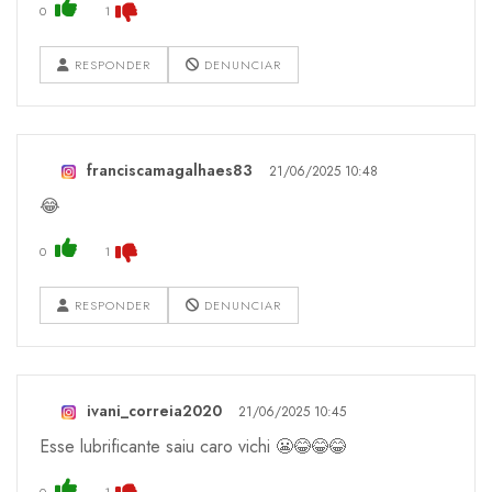
0
1
RESPONDER
DENUNCIAR
franciscamagalhaes83
21/06/2025 10:48
😂
0
1
RESPONDER
DENUNCIAR
ivani_correia2020
21/06/2025 10:45
Esse lubrificante saiu caro vichi 😬😂😂😂