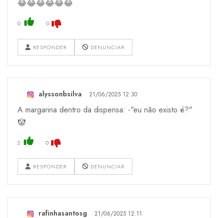
😂😂😂😂😂😂
0
0
RESPONDER
DENUNCIAR
alyssonbsilva
21/06/2025 12:30
A margarina dentro da dispensa: -"eu não existo é?"
🤡
2
0
RESPONDER
DENUNCIAR
rafinhasantosg
21/06/2025 12:11