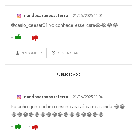
nandosaranossaterra
21/06/2025 11:05
@caaio_ceesar01 vc conhece esse cara😂😂😂😂
0
1
RESPONDER
DENUNCIAR
nandosaranossaterra
21/06/2025 11:04
Eu acho que conheço esse cara aí careca ainda 😂😂
😂😂😂😂😂😂😂😂😂😂😂😂😂😂😂😂
0
1