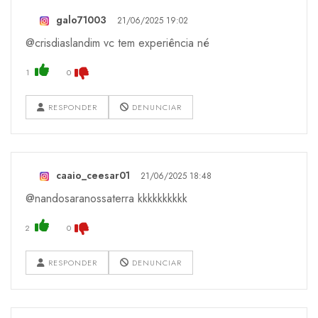
galo71003
21/06/2025 19:02
@crisdiaslandim vc tem experiência né
1
0
RESPONDER
DENUNCIAR
caaio_ceesar01
21/06/2025 18:48
@nandosaranossaterra kkkkkkkkkk
2
0
RESPONDER
DENUNCIAR