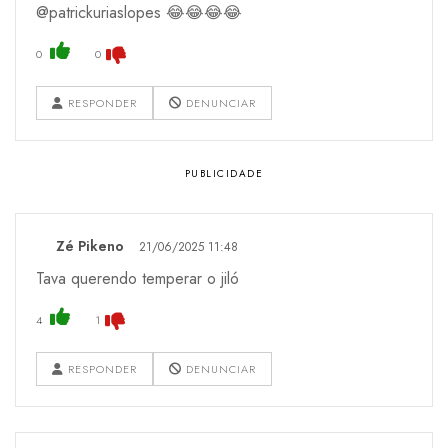
@patrickuriaslopes 😂😂😂😂
0
0
RESPONDER
DENUNCIAR
Zé Pikeno
21/06/2025 11:48
Tava querendo temperar o jiló
4
1
RESPONDER
DENUNCIAR