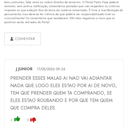
bons costumes, fake news ou violem direitos de terceiros. O Portal Patos Hoje poderá
remover, sem prévia notificação, comentários postados que não respeitem os critérios
impostos ou que estejam fora do tema da matéria comentada. É livre a manifestação do
pensamento, mas deve-se ter ciência de que poderá ser responsabilizado cível ou
criminalmente! Os comentários que receberem 100 votos negativos a mais que os
positivos serão retirados do Portal.
COMENTAR
J JUNIOR
17/05/2026 09:26
PRENDER ESSES MALAS AI NAO VAI ADIANTAR
NADA QUE LOGO ELES ESTAO POR AI DE NOVO,
TEM QUE PRENDER QUEM TA COMPRANDO, SE
ELES ESTAO ROUBANDO E POR QUE TEM QUEM
QUE COMPRA DELES.
3
0