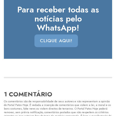
Para receber todas as
notícias pelo
WhatsApp!
CLIQUE AQUI!
1 COMENTÁRIO
Os comentários são de responsabilidade de seus autores e não representam a opinião
do Portal Patos Hoje. É vedada a inserção de comentários que violem a lei, a moral e os
bons costumes, fake news ou violem direitos de terceiros. O Portal Patos Hoje poderá
remover, sem prévia notificação, comentários postados que não respeitem os critérios
impostos ou que estejam fora do tema da matéria comentada. É livre a manifestação do