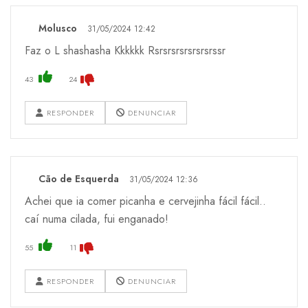
Molusco
31/05/2024 12:42
Faz o L shashasha Kkkkkk Rsrsrsrsrsrsrsrssr
43
24
RESPONDER
DENUNCIAR
Cão de Esquerda
31/05/2024 12:36
Achei que ia comer picanha e cervejinha fácil fácil..
caí numa cilada, fui enganado!
55
11
RESPONDER
DENUNCIAR