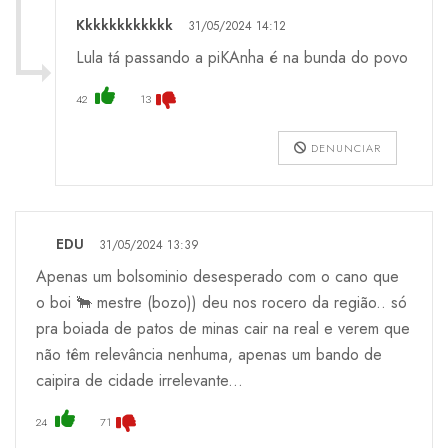
Kkkkkkkkkkkk
31/05/2024 14:12
Lula tá passando a piKAnha é na bunda do povo
42
13
DENUNCIAR
EDU
31/05/2024 13:39
Apenas um bolsominio desesperado com o cano que
o boi 🐂 mestre (bozo)) deu nos rocero da região.. só
pra boiada de patos de minas cair na real e verem que
não têm relevância nenhuma, apenas um bando de
caipira de cidade irrelevante...
24
71