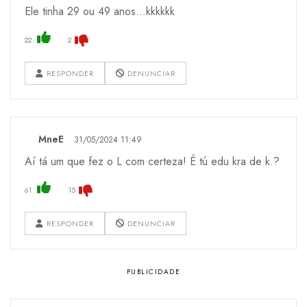
Ele tinha 29 ou 49 anos...kkkkkk
22
2
RESPONDER
DENUNCIAR
MneE
31/05/2024 11:49
Aí tá um que fez o L com certeza! É tú edu kra de k.?
61
15
RESPONDER
DENUNCIAR