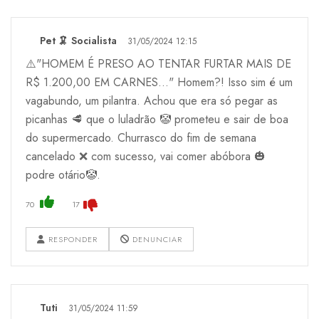
Pet 🦑 Socialista
31/05/2024 12:15
⚠️"HOMEM É PRESO AO TENTAR FURTAR MAIS DE
R$ 1.200,00 EM CARNES..." Homem?! Isso sim é um
vagabundo, um pilantra. Achou que era só pegar as
picanhas 🥩 que o luladrão 🤡 prometeu e sair de boa
do supermercado. Churrasco do fim de semana
cancelado ❌ com sucesso, vai comer abóbora 🎃
podre otário🤡.
70
17
RESPONDER
DENUNCIAR
Tuti
31/05/2024 11:59