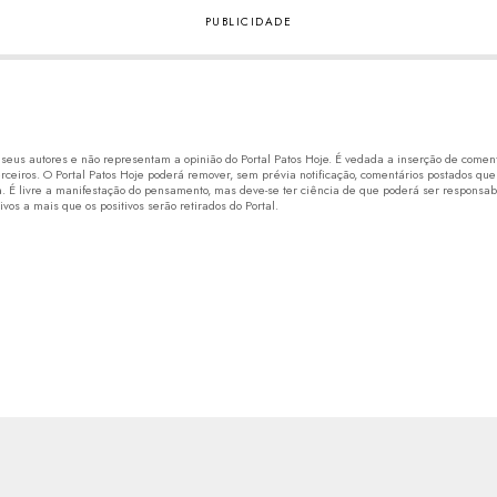
eus autores e não representam a opinião do Portal Patos Hoje. É vedada a inserção de comentá
erceiros. O Portal Patos Hoje poderá remover, sem prévia notificação, comentários postados que
 É livre a manifestação do pensamento, mas deve-se ter ciência de que poderá ser responsabi
os a mais que os positivos serão retirados do Portal.