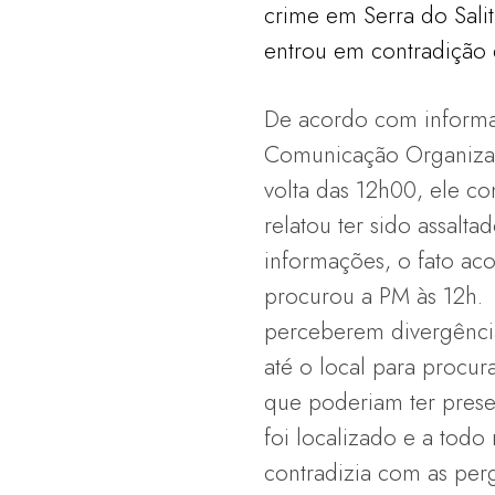
crime em Serra do Salitr
entrou em contradição 
De acordo com informa
Comunicação Organizac
volta das 12h00, ele c
relatou ter sido assalt
informações, o fato ac
procurou a PM às 12h. 
perceberem divergências
até o local para procur
que poderiam ter prese
foi localizado e a tod
contradizia com as perg