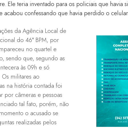
e. Ele teria inventado para os policiais que havia 
e acabou confessando que havia perdido o celular
ções da Agência Local de
ional do 46° BPM, por
ompareceu no quartel e
ado, sendo que, segundo as
ontecera às 09h e só
Os militares ao
 na história contada foi
ar por câmeras e pessoas
nciado tal fato, porém, não
o momento o acusado se
untas realizadas pelos