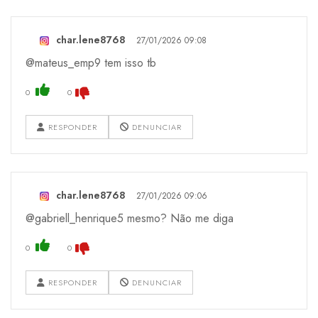
char.lene8768
27/01/2026 09:08
@mateus_emp9 tem isso tb
0
0
RESPONDER
DENUNCIAR
char.lene8768
27/01/2026 09:06
@gabriell_henrique5 mesmo? Não me diga
0
0
RESPONDER
DENUNCIAR