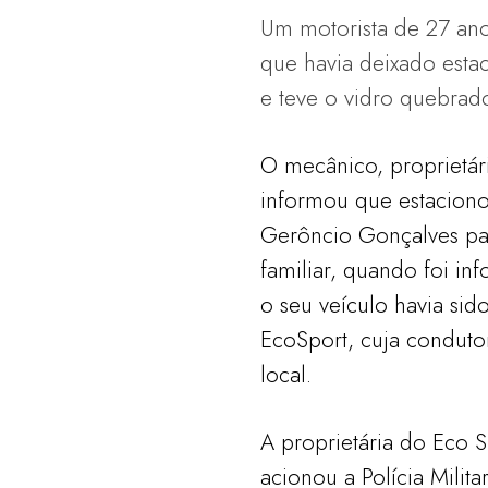
Um motorista de 27 ano
que havia deixado estac
e teve o vidro quebrado
O mecânico, proprietári
informou que estaciono
Gerôncio Gonçalves par
familiar, quando foi i
o seu veículo havia sid
EcoSport, cuja condut
local.
A proprietária do Eco S
acionou a Polícia Milit