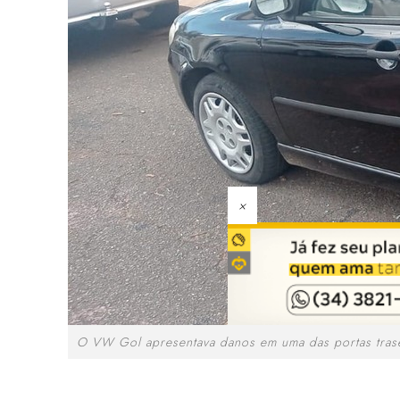
×
O VW Gol apresentava danos em uma das portas trase