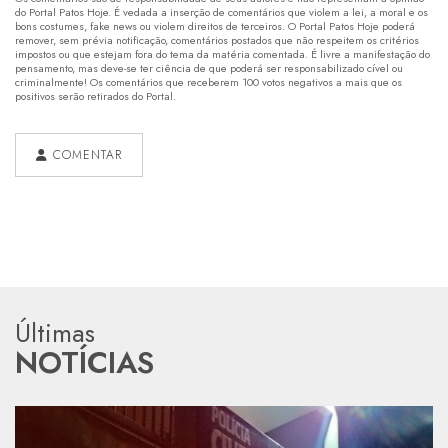
do Portal Patos Hoje. É vedada a inserção de comentários que violem a lei, a moral e os
bons costumes, fake news ou violem direitos de terceiros. O Portal Patos Hoje poderá
remover, sem prévia notificação, comentários postados que não respeitem os critérios
impostos ou que estejam fora do tema da matéria comentada. É livre a manifestação do
pensamento, mas deve-se ter ciência de que poderá ser responsabilizado cível ou
criminalmente! Os comentários que receberem 100 votos negativos a mais que os
positivos serão retirados do Portal.
COMENTAR
Últimas
NOTÍCIAS