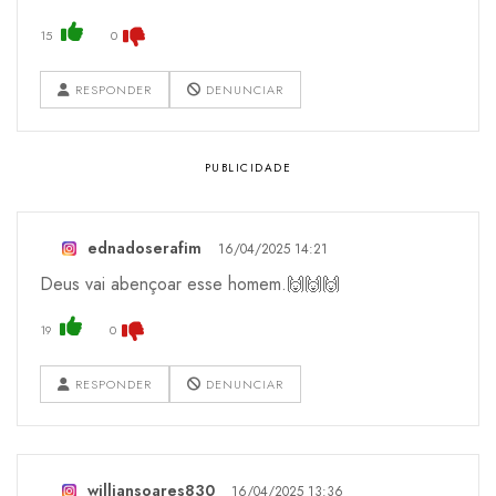
15
0
RESPONDER
DENUNCIAR
ednadoserafim
16/04/2025 14:21
Deus vai abençoar esse homem.🙌🙌🙌
19
0
RESPONDER
DENUNCIAR
williansoares830
16/04/2025 13:36