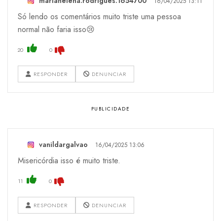
mariahelena.rodrigues.1654700
16/04/2025 13:11
Só lendo os comentários muito triste uma pessoa
normal não faria isso😢
20
0
RESPONDER
DENUNCIAR
vanildargalvao
16/04/2025 13:06
Misericórdia isso é muito triste.
11
0
RESPONDER
DENUNCIAR