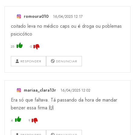
romoura010
16/04/2025 12:17
coitado leva no médico caps ou é droga ou poblemas
psicicótico
25
0
RESPONDER
DENUNCIAR
mariaa_clara13r
16/04/2025 12:02
Era só que faltava. Tá passando da hora de mandar
benzer essa firma 🙌
4
9
RESPONDER
DENUNCIAR