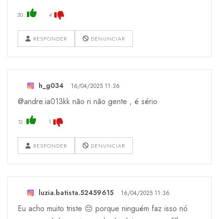
20
4
RESPONDER
DENUNCIAR
h_g034
16/04/2025 11:36
@andre.ia013kk não ri não gente , é sério
12
1
RESPONDER
DENUNCIAR
luzia.batista.52459615
16/04/2025 11:36
Eu acho muito triste 😔 porque ninguém faz isso nó