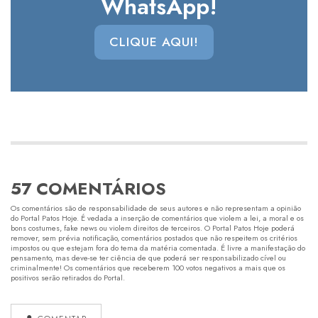
WhatsApp!
CLIQUE AQUI!
57 COMENTÁRIOS
Os comentários são de responsabilidade de seus autores e não representam a opinião
do Portal Patos Hoje. É vedada a inserção de comentários que violem a lei, a moral e os
bons costumes, fake news ou violem direitos de terceiros. O Portal Patos Hoje poderá
remover, sem prévia notificação, comentários postados que não respeitem os critérios
impostos ou que estejam fora do tema da matéria comentada. É livre a manifestação do
pensamento, mas deve-se ter ciência de que poderá ser responsabilizado cível ou
criminalmente! Os comentários que receberem 100 votos negativos a mais que os
positivos serão retirados do Portal.