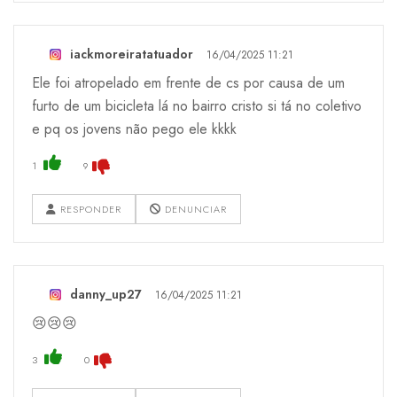
iackmoreiratatuador
16/04/2025 11:21
Ele foi atropelado em frente de cs por causa de um
furto de um bicicleta lá no bairro cristo si tá no coletivo
e pq os jovens não pego ele kkkk
1
9
RESPONDER
DENUNCIAR
danny_up27
16/04/2025 11:21
😢😢😢
3
0