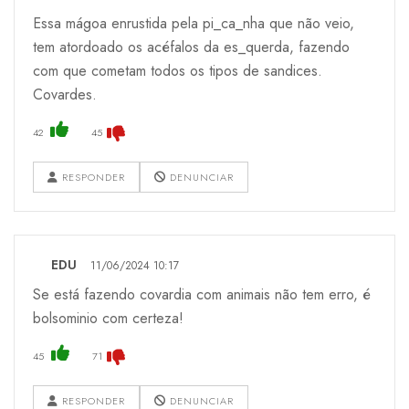
Essa mágoa enrustida pela pi_ca_nha que não veio,
tem atordoado os acéfalos da es_querda, fazendo
com que cometam todos os tipos de sandices.
Covardes.
42
45
RESPONDER
DENUNCIAR
EDU
11/06/2024 10:17
Se está fazendo covardia com animais não tem erro, é
bolsominio com certeza!
45
71
RESPONDER
DENUNCIAR