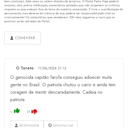
bons costumes, fake news ou violem direitos de terceiros. O Portal Patos Hoje poderá
remover, sem prévia notificação, comentários postados que não respeitem os critérios
impostos ou que estejam fora do tema da matéria comentada. É livre a manifestação do
pensamento, mas deve-se ter ciência de que poderá ser responsabilizado cível ou
criminalmente! Os comentários que receberem 100 votos negativos a mais que os
positivos serão retirados do Portal.
COMENTAR
O Toreto
11/06/2024 21:12
O genocida capitão farofa conseguiu adoecer muita
gente no Brasil. O patriota chutou o carro e ainda tem
coragem de mentir descaradamente. Cadeia no
patriota.
6
25
RESPONDER
DENUNCIAR