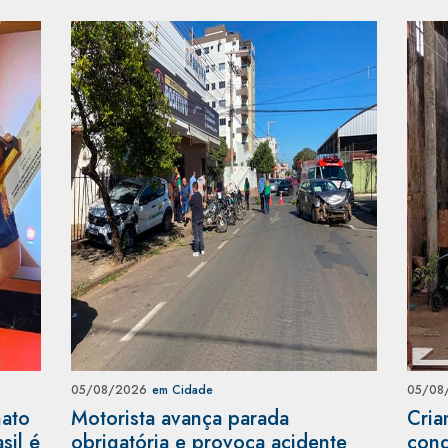
05/08/2026
em Cidade
05/08
nato
Motorista avança parada
Cria
sil é
obrigatória e provoca acidente
cond