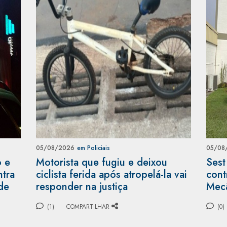
05/08/2026
em Policiais
05/08
o e
Motorista que fugiu e deixou
Sest
ntra
ciclista ferida após atropelá-la vai
cont
de
responder na justiça
Mecâ
(1)
COMPARTILHAR
(0)