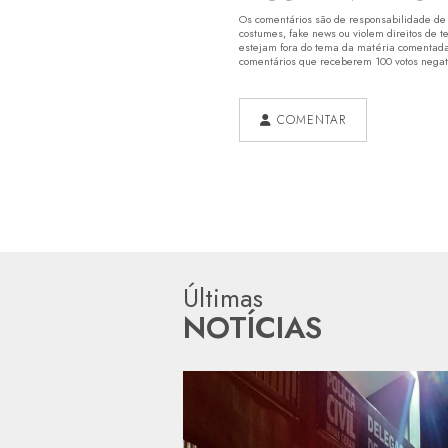
Os comentários são de responsabilidade de s
costumes, fake news ou violem direitos de t
estejam fora do tema da matéria comentada.
comentários que receberem 100 votos negativ
COMENTAR
Últimas
NOTÍCIAS