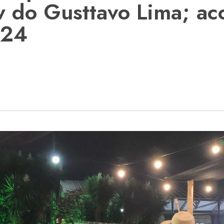
w do Gusttavo Lima; a
024