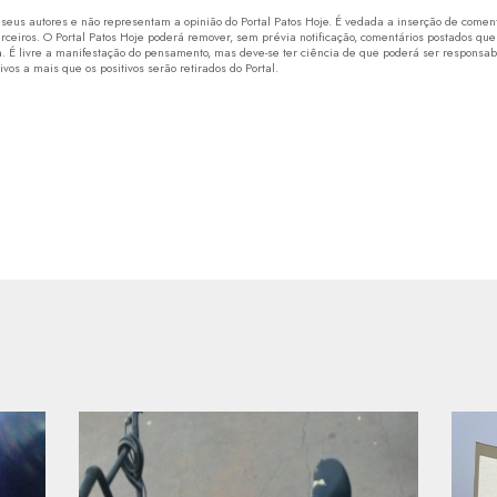
eus autores e não representam a opinião do Portal Patos Hoje. É vedada a inserção de comentá
erceiros. O Portal Patos Hoje poderá remover, sem prévia notificação, comentários postados que
 É livre a manifestação do pensamento, mas deve-se ter ciência de que poderá ser responsabi
os a mais que os positivos serão retirados do Portal.