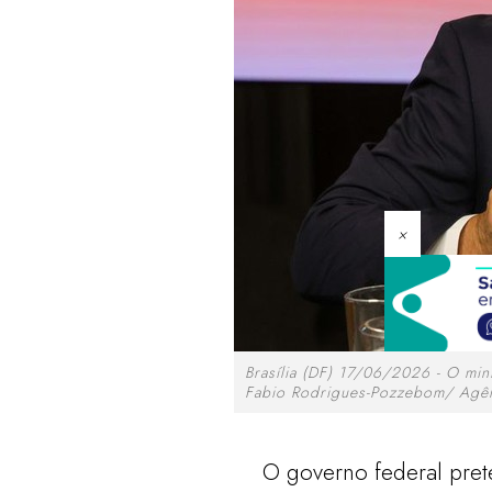
×
Brasília (DF) 17/06/2026 - O min
Fabio Rodrigues-Pozzebom/ Agên
O governo federal pret