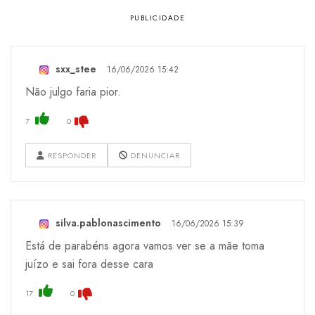
sxx_stee
16/06/2026 15:42
Não julgo faria pior.
7
0
RESPONDER
DENUNCIAR
silva.pablonascimento
16/06/2026 15:39
Está de parabéns agora vamos ver se a mãe toma
juízo e sai fora desse cara
17
0