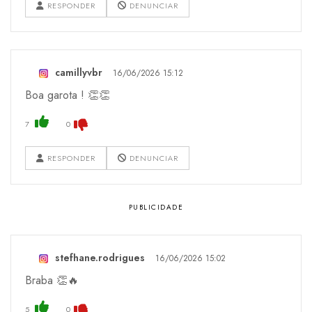
RESPONDER
DENUNCIAR
camillyvbr
16/06/2026 15:12
Boa garota ! 👏👏
7
0
RESPONDER
DENUNCIAR
stefhane.rodrigues
16/06/2026 15:02
Braba 👏🔥
5
0