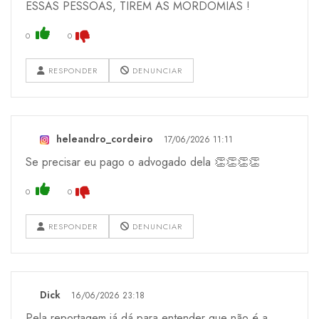
ESSAS PESSOAS, TIREM AS MORDOMIAS !
0
0
RESPONDER
DENUNCIAR
heleandro_cordeiro
17/06/2026 11:11
Se precisar eu pago o advogado dela 👏👏👏👏
0
0
RESPONDER
DENUNCIAR
Dick
16/06/2026 23:18
Pela reportagem já dá para entender que não é a