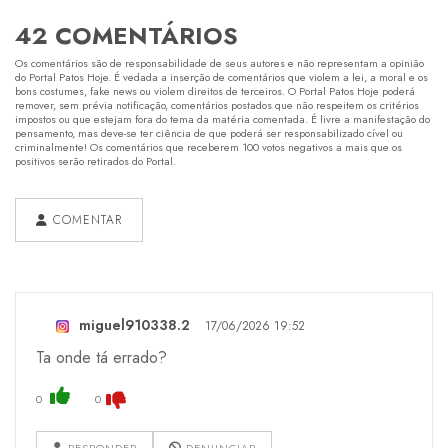
42 COMENTÁRIOS
Os comentários são de responsabilidade de seus autores e não representam a opinião
do Portal Patos Hoje. É vedada a inserção de comentários que violem a lei, a moral e os
bons costumes, fake news ou violem direitos de terceiros. O Portal Patos Hoje poderá
remover, sem prévia notificação, comentários postados que não respeitem os critérios
impostos ou que estejam fora do tema da matéria comentada. É livre a manifestação do
pensamento, mas deve-se ter ciência de que poderá ser responsabilizado cível ou
criminalmente! Os comentários que receberem 100 votos negativos a mais que os
positivos serão retirados do Portal.
COMENTAR
miguel910338.2
17/06/2026 19:52
Ta onde tá errado?
0
0
RESPONDER
DENUNCIAR