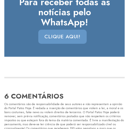
Para receber todas as
notícias pelo
WhatsApp!
CLIQUE AQUI!
6 COMENTÁRIOS
Os comentários são de responsabilidade de seus autores e não representam a opinião
do Portal Patos Hoje. É vedada a inserção de comentários que violem a lei, a moral e os
bons costumes, fake news ou violem direitos de terceiros. O Portal Patos Hoje poderá
remover, sem prévia notificação, comentários postados que não respeitem os critérios
impostos ou que estejam fora do tema da matéria comentada. É livre a manifestação do
pensamento, mas deve-se ter ciência de que poderá ser responsabilizado cível ou
criminalmente! Os comentários que receberem 100 votos negativos a mais que os