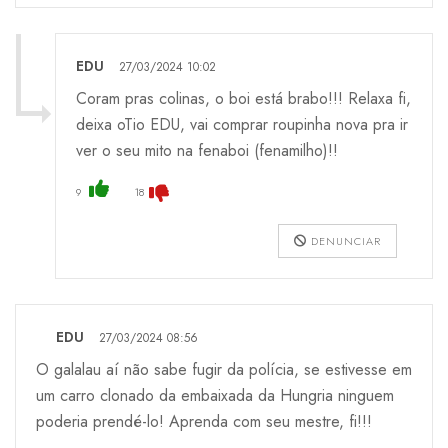
EDU
27/03/2024 10:02
Coram pras colinas, o boi está brabo!!! Relaxa fi,
deixa oTio EDU, vai comprar roupinha nova pra ir
ver o seu mito na fenaboi (fenamilho)!!
9
18
DENUNCIAR
EDU
27/03/2024 08:56
O galalau aí não sabe fugir da polícia, se estivesse em
um carro clonado da embaixada da Hungria ninguem
poderia prendé-lo! Aprenda com seu mestre, fi!!!