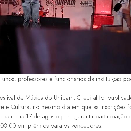
unos, professores e funcionários da instituição pod
estival de Música do Unipam. O edital foi publicad
te e Cultura, no mesmo dia em que as inscrições f
dia o dia 17 de agosto para garantir participação
6.500,00 em prêmios para os vencedores.